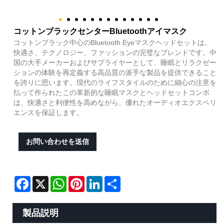
コットンブラックセンターBluetoothアイマスク
コットンブラック中心のBluetooth Eyeマスクヘッドセットは、
快適さ、テクノロジー、ファッションの完璧なブレンドです。中
国の大手メーカーおよびサプライヤーとして、睡眠とリラクゼー
ションの体験を再定義する高品質の派手な製品を提供できること
を誇りに思います。現代のライフスタイルのために細心の注意を
払って作られたこの革新的な睡眠マスクとヘッドセットコンボ
は、快適さと利便性を高めながら、優れたオーディオエクスペリ
エンスを保証します。
お問い合わせを送信
Facebook
X
WhatsApp
Pinterest
LinkedIn
Share
製品説明