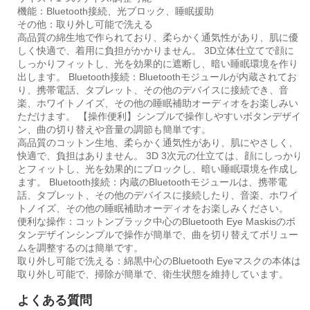
機能：Bluetooth接続、光ブロック、睡眠援助
その他：取り外し可能で洗える
高品質の綿生地で作られており、柔らかく通気性があり、肌に優
しく快適で、着用に負担がかかりません。 3D立体仕立てで顔に
しっかりフィットし、光を効果的に遮断し、暗い睡眠環境を作り
出します。 Bluetooth接続：Bluetoothモジュールが内蔵されてお
り、携帯電話、タブレット、その他のデバイスに接続でき、音
楽、ホワイトノイズ、その他の睡眠補助オーディオをお楽しみい
ただけます。 【操作便利】シンプルで操作しやすいボタンデザイ
ン、曲の切り替えや音量の調節も簡単です。
高品質のコットン生地、柔らかく通気性があり、肌にやさしく、
快適で、負担はありません。 3D 3次元の仕立ては、顔にしっかり
とフィットし、光を効果的にブロックし、暗い睡眠環境を作成し
ます。 Bluetooth接続：内蔵のBluetoothモジュールは、携帯電
話、タブレット、その他のデバイスに接続したり、音楽、ホワイ
トノイズ、その他の睡眠補助オーディオをお楽しみください。
便利な操作：コットンブラック中心のBluetooth Eye Maskisのボ
タンデザインシンプルで操作が簡単で、曲を切り替えてボリュー
ムを調整するのは簡単です。
取り外し可能で洗える：綿黒中心のBluetooth Eyeマスクの本体は
取り外し可能で、掃除が簡単で、衛生状態を維持しています。
よくある質問