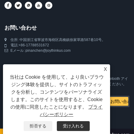
お問い合わせ
住所: 中国浙江省寧波市海樹区高橋鎮徐家草路587巷10号。
電話:
+86-17788531672
Eメール:
pinanchen@joythinkus.com
Inquiry For Pricelist
X
当社は Cookie を使用して、より良いブラウ
睡眠用ヘッドフォン、Bluetooth 付きスリープマスク、睡眠用 Bluetooth アイ
ジング体験を提供し、サイトのトラフィッ
マスク、または価格表に関するお問い合わせは、メールに残してください。
24 時間以内にご連絡いたします。
クを分析し、コンテンツをパーソナライズ
します。このサイトを使用すると、Cookie
の使用に同意したことになります。
プライ
バシーポリシー
拒否する
受け入れる
著作権 © 2024 寧波羅辰技術有限公司すべての権利予約。
リンク
Sitemap