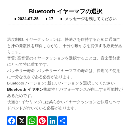
Bluetooth イヤーマフの選択
●
2024-07-25
●
17
●
メッセージを残してください
温度制御: イヤークッションは、快適さを維持するために通気性
と汗の発散性を確保しながら、十分な暖かさを提供する必要があ
ります。
音質: 高音質のイヤークッションを選択することは、音楽愛好家
にとって特に重要です。
バッテリー寿命: バッテリー
イヤーマフの寿命は、長期間の使用
に十分な長さである必要があります。
Bluetooth バージョン: 新しいバージョンを選択してください
Bluetooth イヤホン
接続性とパフォーマンスが向上する可能性が
あるためです。
快適さ: イヤリングには柔らかいイヤークッションと快適なヘッ
ドバンドが付いている必要があります。
Facebook
X
WhatsApp
Pinterest
LinkedIn
Share